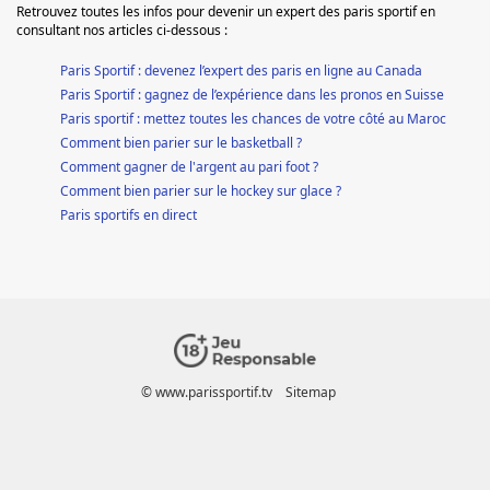
Retrouvez toutes les infos pour devenir un expert des paris sportif en
consultant nos articles ci-dessous :
Paris Sportif : devenez l’expert des paris en ligne au Canada
Paris Sportif : gagnez de l’expérience dans les pronos en Suisse
Paris sportif : mettez toutes les chances de votre côté au Maroc
Comment bien parier sur le basketball ?
Comment gagner de l'argent au pari foot ?
Comment bien parier sur le hockey sur glace ?
Paris sportifs en direct
© www.parissportif.tv
Sitemap