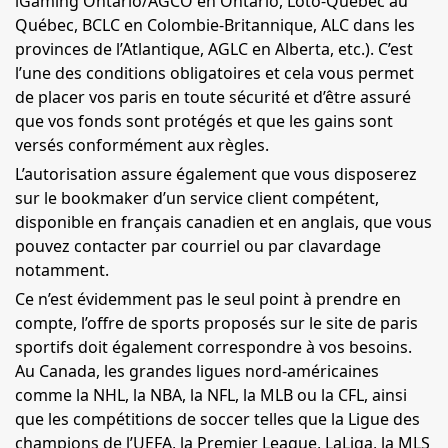
iGaming Ontario/AGCO en Ontario, Loto‑Québec au
Québec, BCLC en Colombie‑Britannique, ALC dans les
provinces de l’Atlantique, AGLC en Alberta, etc.). C’est
l’une des conditions obligatoires et cela vous permet
de placer vos paris en toute sécurité et d’être assuré
que vos fonds sont protégés et que les gains sont
versés conformément aux règles.
L’autorisation assure également que vous disposerez
sur le bookmaker d’un service client compétent,
disponible en français canadien et en anglais, que vous
pouvez contacter par courriel ou par clavardage
notamment.
Ce n’est évidemment pas le seul point à prendre en
compte, l’offre de sports proposés sur le site de paris
sportifs doit également correspondre à vos besoins.
Au Canada, les grandes ligues nord‑américaines
comme la NHL, la NBA, la NFL, la MLB ou la CFL, ainsi
que les compétitions de soccer telles que la Ligue des
champions de l’UEFA, la Premier League, LaLiga, la MLS