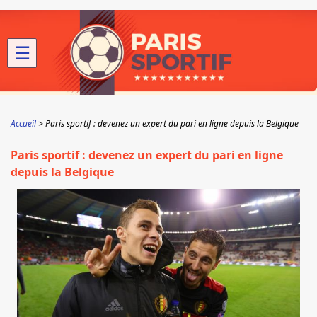
☰
Accueil
Paris sportif : devenez un expert du pari en ligne depuis la Belgique
Paris sportif : devenez un expert du pari en ligne
depuis la Belgique