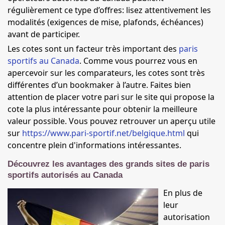
régulièrement ce type d’offres: lisez attentivement les
modalités (exigences de mise, plafonds, échéances)
avant de participer.
Les cotes sont un facteur très important des
paris
sportifs au Canada
. Comme vous pourrez vous en
apercevoir sur les comparateurs, les cotes sont très
différentes d’un bookmaker à l’autre. Faites bien
attention de placer votre pari sur le site qui propose la
cote la plus intéressante pour obtenir la meilleure
valeur possible. Vous pouvez retrouver un aperçu utile
sur
https://www.pari-sportif.net/belgique.html
qui
concentre plein d'informations intéressantes.
Découvrez les avantages des grands sites de paris
sportifs autorisés au Canada
En plus de
leur
autorisation